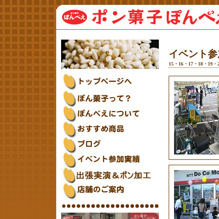
イベント参
15
・
16
・
17
・
18
・
19
・