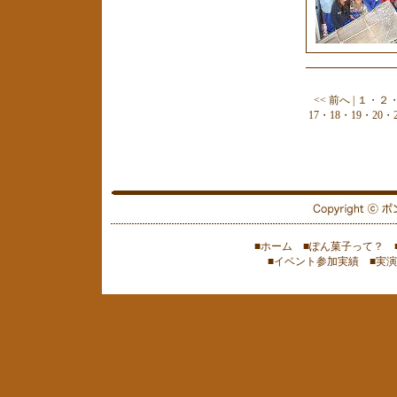
<< 前へ
|
１
・
２
17
・
18
・
19
・
20
・
■ホーム
■ぽん菓子って？
■イベント参加実績
■実